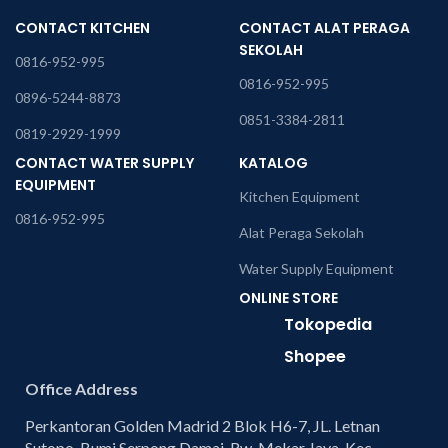
CONTACT KITCHEN
CONTACT ALAT PERAGA
SEKOLAH
0816-952-995
0816-952-995
0896-5244-8873
0851-3384-2811
0819-2929-1999
CONTACT WATER SUPPLY
KATALOG
EQUIPMENT
Kitchen Equipment
0816-952-995
Alat Peraga Sekolah
Water Supply Equipment
ONLINE STORE
Tokopedia
Shopee
Office Address
Perkantoran Golden Madrid 2 Blok H6-7, JL. Letnan
Sutopo, Bumi Serpong Damai, Rw. Mekar Jaya, Kec.