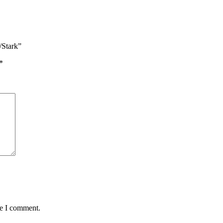
/Stark”
*
me I comment.