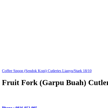
Coffee Spoon (Sendok Kopi) Cutleries Lianyu/Stark 18/10
Fruit Fork (Garpu Buah) Cutle
Phone : 0816-952-995