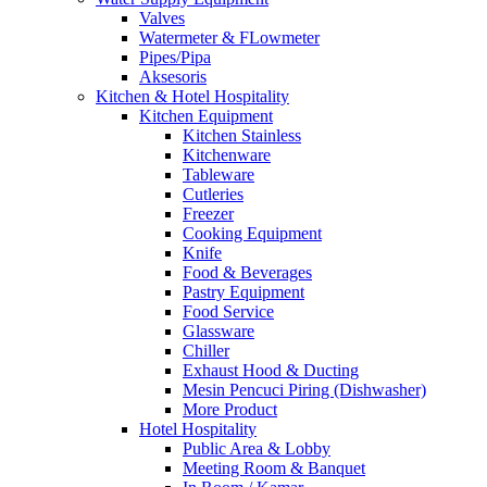
Valves
Watermeter & FLowmeter
Pipes/Pipa
Aksesoris
Kitchen & Hotel Hospitality
Kitchen Equipment
Kitchen Stainless
Kitchenware
Tableware
Cutleries
Freezer
Cooking Equipment
Knife
Food & Beverages
Pastry Equipment
Food Service
Glassware
Chiller
Exhaust Hood & Ducting
Mesin Pencuci Piring (Dishwasher)
More Product
Hotel Hospitality
Public Area & Lobby
Meeting Room & Banquet