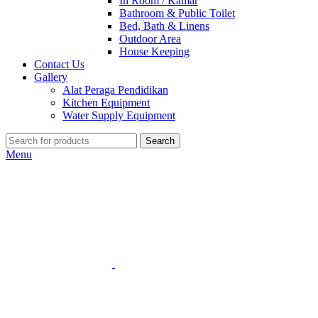
In Room / Kamar
Bathroom & Public Toilet
Bed, Bath & Linens
Outdoor Area
House Keeping
Contact Us
Gallery
Alat Peraga Pendidikan
Kitchen Equipment
Water Supply Equipment
Search
Menu