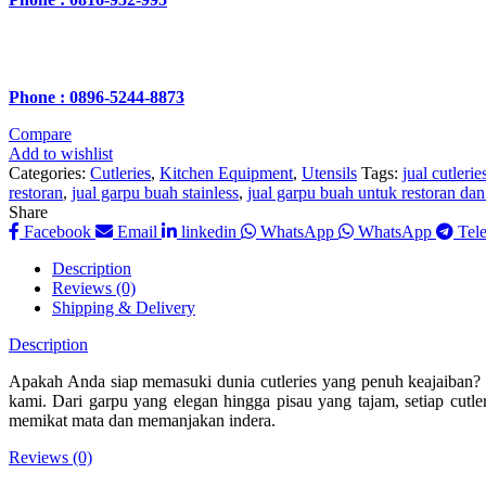
Phone : 0896-5244-8873
Compare
Add to wishlist
Categories:
Cutleries
,
Kitchen Equipment
,
Utensils
Tags:
jual cutleri
restoran
,
jual garpu buah stainless
,
jual garpu buah untuk restoran dan
Share
Facebook
Email
linkedin
WhatsApp
WhatsApp
Tel
Description
Reviews (0)
Shipping & Delivery
Description
Apakah Anda siap memasuki dunia cutleries yang penuh keajaiban?
kami. Dari garpu yang elegan hingga pisau yang tajam, setiap cutle
memikat mata dan memanjakan indera.
Reviews (0)