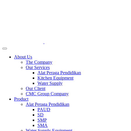
About Us
The Company
Our Services
Alat Peraga Pendidikan
Kitchen Equipment
Water Supply
Our Client
CMC Group Company
Product
Alat Peraga Pendidikan
PAUD
SD
SMP
SMA
Water Supply Equipment