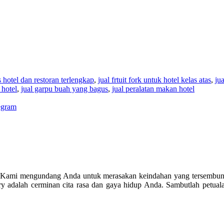
es hotel dan restoran terlengkap
,
jual frtuit fork untuk hotel kelas atas
,
jua
 hotel
,
jual garpu buah yang bagus
,
jual peralatan makan hotel
egram
 Kami mengundang Anda untuk merasakan keindahan yang tersembunyi
ry adalah cerminan cita rasa dan gaya hidup Anda. Sambutlah petuala