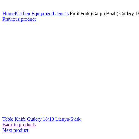
Click to enlarge
Home
Kitchen Equipment
Utensils
Fruit Fork (Garpu Buah) Cutlery 1
Previous product
Table Knife Cutlery 18/10 Lianyu/Stark
Back to products
Next product