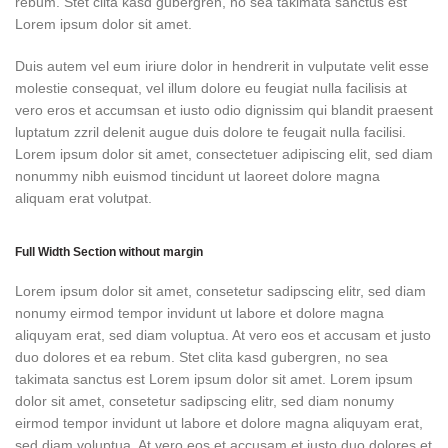
rebum. Stet clita kasd gubergren, no sea takimata sanctus est
Lorem ipsum dolor sit amet.
Duis autem vel eum iriure dolor in hendrerit in vulputate velit esse
molestie consequat, vel illum dolore eu feugiat nulla facilisis at
vero eros et accumsan et iusto odio dignissim qui blandit praesent
luptatum zzril delenit augue duis dolore te feugait nulla facilisi.
Lorem ipsum dolor sit amet, consectetuer adipiscing elit, sed diam
nonummy nibh euismod tincidunt ut laoreet dolore magna
aliquam erat volutpat.
Full Width Section without margin
Lorem ipsum dolor sit amet, consetetur sadipscing elitr, sed diam
nonumy eirmod tempor invidunt ut labore et dolore magna
aliquyam erat, sed diam voluptua. At vero eos et accusam et justo
duo dolores et ea rebum. Stet clita kasd gubergren, no sea
takimata sanctus est Lorem ipsum dolor sit amet. Lorem ipsum
dolor sit amet, consetetur sadipscing elitr, sed diam nonumy
eirmod tempor invidunt ut labore et dolore magna aliquyam erat,
sed diam voluptua. At vero eos et accusam et justo duo dolores et